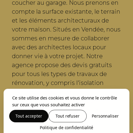
coucher au garage. Nous prenons en
compte la surface existante, le terrain
et les éléments architecturaux de
votre maison. Situés en Vendée, nous
sommes en mesure de collaborer
avec des architectes locaux pour
donner vie à votre projet. Notre
agence propose des devis gratuits
pour tous les types de travaux de
rénovation, y compris l'isolation
thermique pour augmenter
Ce site utilise des cookies et vous donne le contrôle
l'efficacité énergétique. Nous
sur ceux que vous souhaitez activer
sommes fiers de revitaliser les
Tout accepter
Tout refuser
Personnaliser
maisons d'Olonne et des environs
tout en assurant la sécurité et
Politique de confidentialité